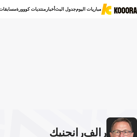
مباريات اليوم
جدول البث
أخبار
منتديات كووورة
مسابقات
رالف
رانجنيك