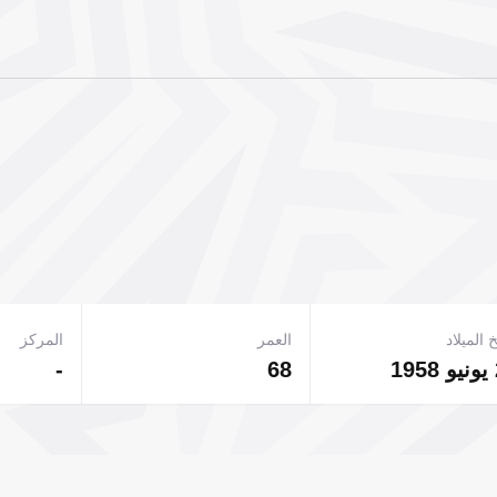
 الميلاد
العمر
المركز
-
68