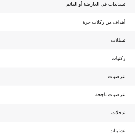
تسديدات في العارضة أو القائم
أهداف من ركلات حرة
تسللات
ركنيات
عرضيات
عرضيات ناجحة
تدخلات
تشتيتات