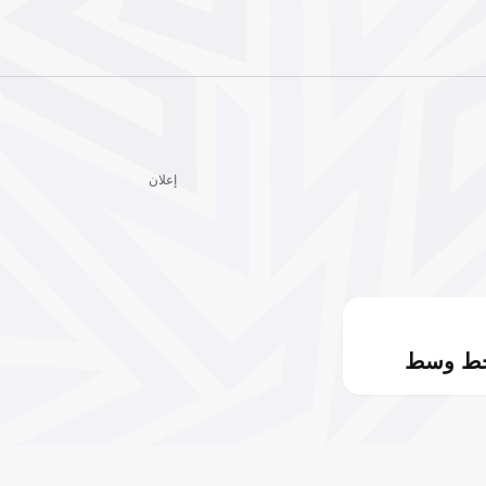
إعلان
خط وسط