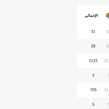
الإجمالي
31
3
28
2
2115
21
3
705
11
5