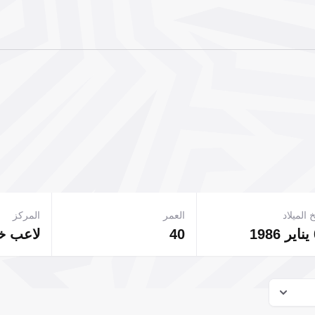
 الميلاد
العمر
المركز
40
لاعب 