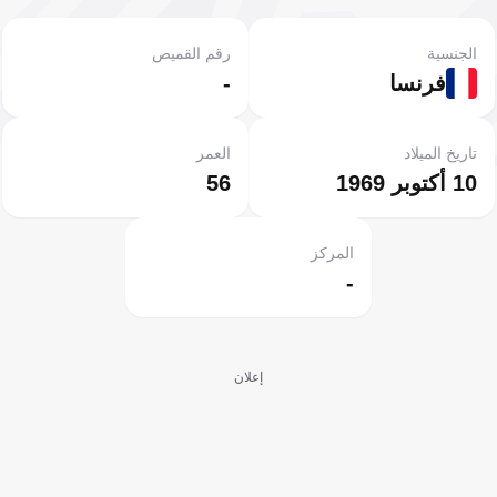
الجنسية
رقم القميص
فرنسا
-
تاريخ الميلاد
العمر
10 أكتوبر 1969
56
المركز
-
إعلان