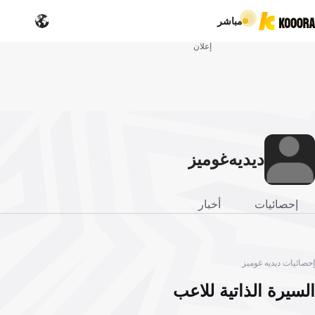
مباشر
إعلان
ديديه
غوميز
إحصائيات
أخبار
إحصائيات ديديه غوميز
السيرة الذاتية للاعب