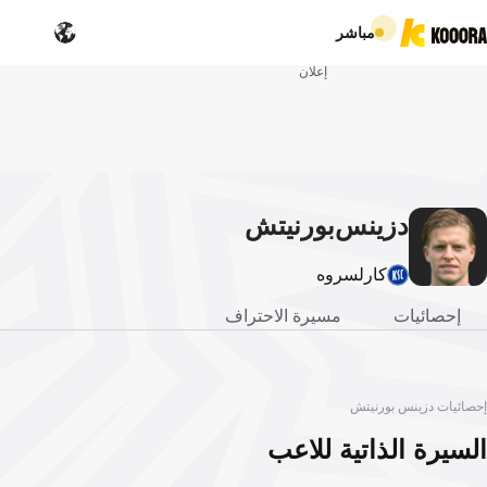
مباشر
إعلان
دزينس
بورنيتش
كارلسروه
إحصائيات
مسيرة الاحتراف
إحصائيات دزينس بورنيتش
السيرة الذاتية للاعب