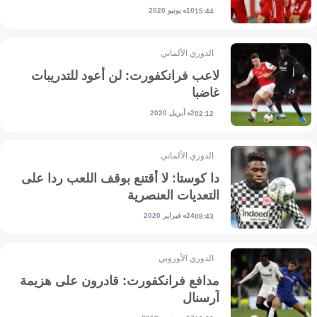
10 يونيو 2020
15:44
الدوري الألماني
لاعب فرانكفورت: لن أعود للتدريبات
غاضبا
2 أبريل 2020
02:12
الدوري الألماني
دا كوستا: لا أقتنع بوقف اللعب ردا على
التعديات العنصرية
24 فبراير 2020
08:43
الدوري الأوروبي
مدافع فرانكفورت: قادرون على هزيمة
آرسنال