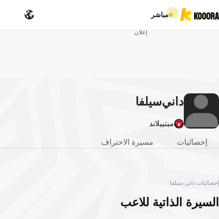
مباشر
إعلان
داني
سيلفا
ميتييلاند
إحصائيات
مسيرة الاحتراف
إحصائيات داني سيلفا
السيرة الذاتية للاعب