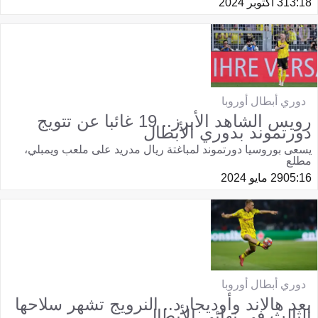
13:18
3 أكتوبر 2024
دوري أبطال أوروبا
رويس الشاهد الأبرز.. 19 غائبا عن تتويج
دورتموند بدوري الأبطال
يسعى بوروسيا دورتموند لمباغتة ريال مدريد على ملعب ويمبلي،
مطلع
05:16
29 مايو 2024
دوري أبطال أوروبا
بعد هالاند وأوديجارد.. النرويج تشهر سلاحها
الثالث في نهائي الأبطال