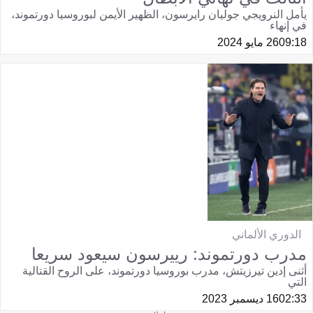
يأمل النرويجي جوليان رايرسون، الظهير الأيمن لبوروسيا دورتموند،
في إنهاء
09:18
26 مايو 2024
الدوري الألماني
مدرب دورتموند: رييرسون سيعود سريعا
أثنى إدين تيرزيتش، مدرب بوروسيا دورتموند، على الروح القتالية
التي
02:33
16 ديسمبر 2023