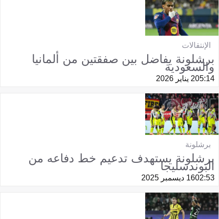
الإنتقالات
برشلونة يفاضل بين صفقتين من ألمانيا
والسعودية
05:14
2 يناير 2026
برشلونة
برشلونة يستهدف تدعيم خط دفاعه من
البوندسليجا
02:53
16 ديسمبر 2025