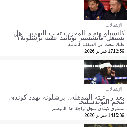
الإنتقالات
كانسيلو ونجم المغرب تحت التهديد.. هل
يستغل مانشستر يونايتد عقبة برشلونة؟
فليك يبحث عن الصفقة المثالية
12:59
17 فبراير 2026
الإنتقالات
بعد رباعيته المذهلة.. برشلونة يهدد كوندي
بنجم البوندسليجا
مستوى كوندي سجل تراجعًا هذا الموسم
15:39
14 فبراير 2026