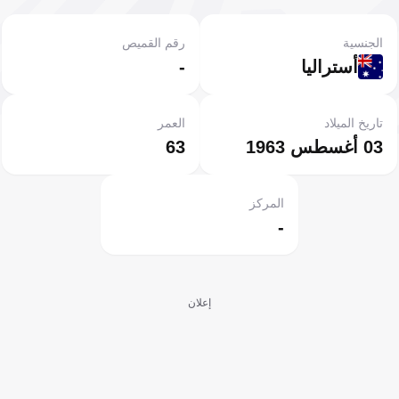
الجنسية
رقم القميص
أستراليا
-
تاريخ الميلاد
العمر
03 أغسطس 1963
63
المركز
-
إعلان