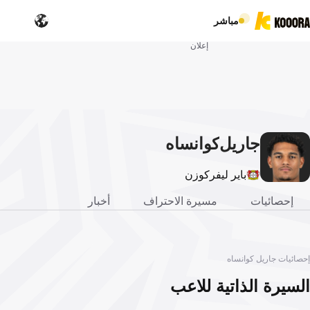
مباشر
إعلان
جاريل
كوانساه
باير ليفركوزن
إحصائيات
مسيرة الاحتراف
أخبار
إحصائيات جاريل كوانساه
السيرة الذاتية للاعب