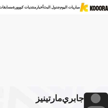
مباريات اليوم
جدول البث
أخبار
منتديات كووورة
مسابقات
جابري
مارتينيز