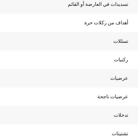
تسديدات في العارضة أو القائم
أهداف من ركلات حرة
تسللات
ركنيات
عرضيات
عرضيات ناجحة
تدخلات
تشتيتات