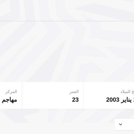
 الميلاد
العمر
المركز
23
مهاجم