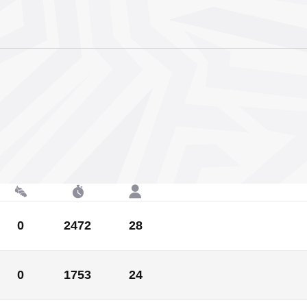
0
2472
28
0
2472
28
0
1753
24
0
1753
24