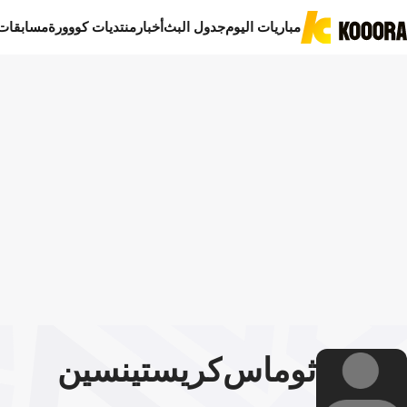
مباريات اليوم
جدول البث
أخبار
منتديات كووورة
مسابقات
ثوماس
كريستينسين