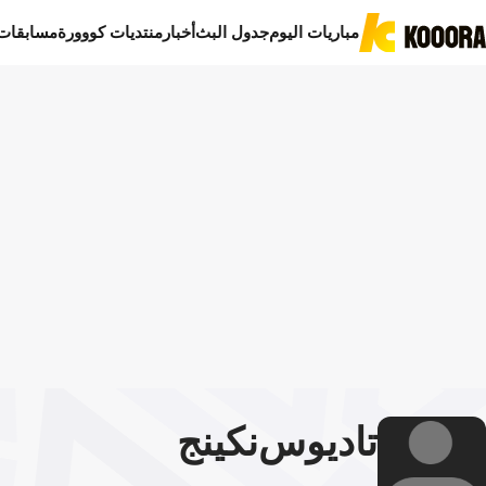
مباريات اليوم
جدول البث
أخبار
منتديات كووورة
مسابقات
تاديوس
نكينج