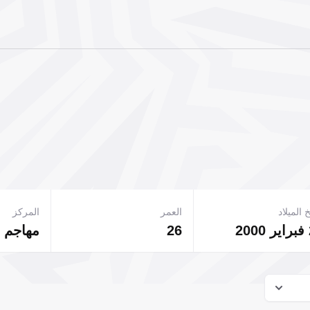
 الميلاد
العمر
المركز
2
26
مهاجم