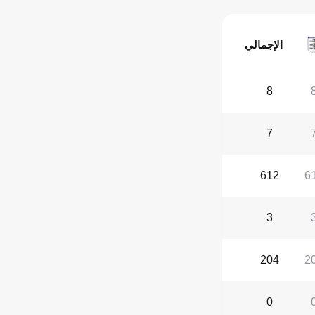
الإجمالي
8
7
612
6
3
204
2
0