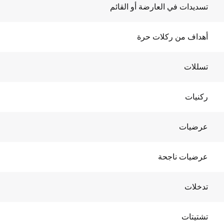
تسديدات في العارضة أو القائم
أهداف من ركلات حرة
تسللات
ركنيات
عرضيات
عرضيات ناجحة
تدخلات
تشتيتات