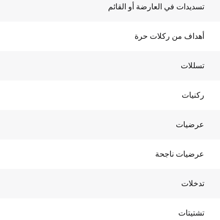
تسديدات في العارضة أو القائم
أهداف من ركلات حرة
تسللات
ركنيات
عرضيات
عرضيات ناجحة
تدخلات
تشتيتات