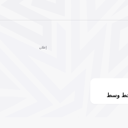
إعلان
خط وسط