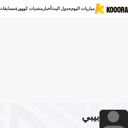
مباريات اليوم
جدول البث
أخبار
منتديات كووورة
مسابقات
بيبي