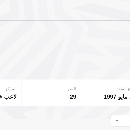
 الميلاد
العمر
المركز
29
لاعب 