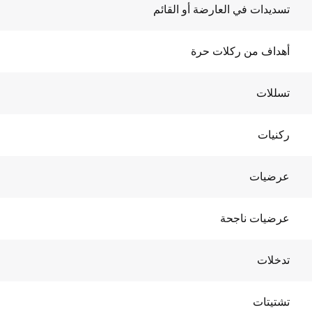
تسديدات في العارضة أو القائم
أهداف من ركلات حرة
تسللات
ركنيات
عرضيات
عرضيات ناجحة
تدخلات
تشتيتات