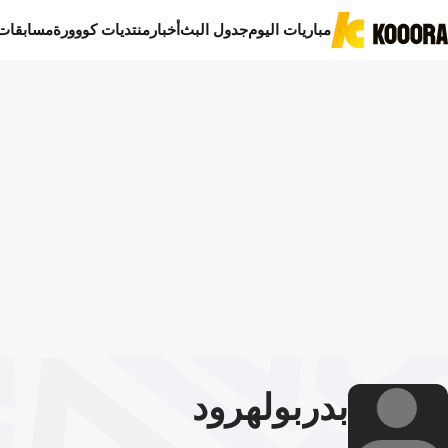
مباريات اليوم
جدول البث
أخبار
منتديات كووورة
مسابقات
بدر
بولهرود