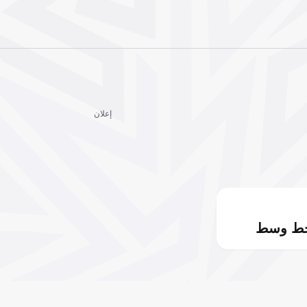
إعلان
خط وسط