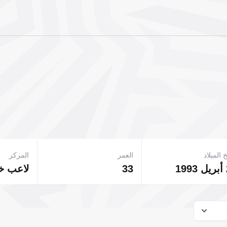
 الميلاد
العمر
المركز
33
لاعب 