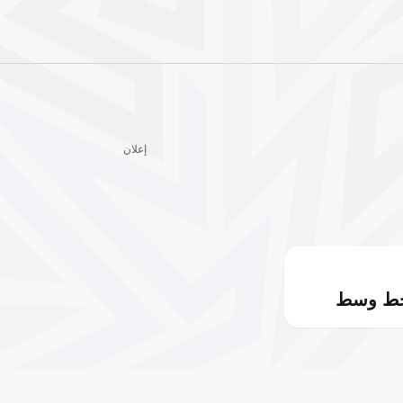
إعلان
خط وسط