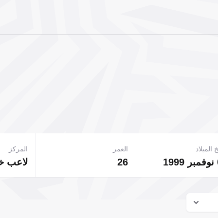
 الميلاد
العمر
المركز
1
26
لاعب 