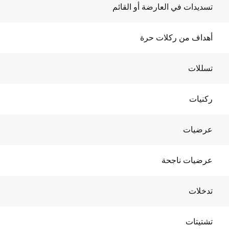
تسديدات في العارضة أو القائم
أهداف من ركلات حرة
تسللات
ركنيات
عرضيات
عرضيات ناجحة
تدخلات
تشتيتات