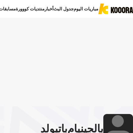
مباريات اليوم
جدول البث
أخبار
منتديات كووورة
مسابقات
بالجينيام
باتبولد