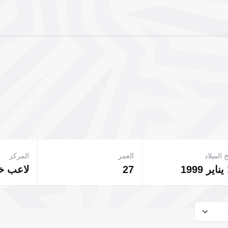
 الميلاد
العمر
المركز
27
لاعب 