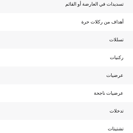
تسديدات في العارضة أو القائم
أهداف من ركلات حرة
تسللات
ركنيات
عرضيات
عرضيات ناجحة
تدخلات
تشتيتات