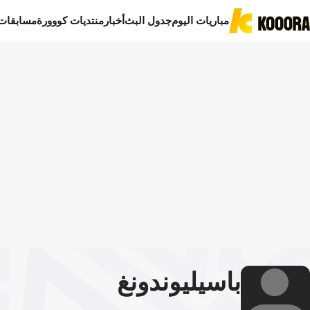
مباريات اليوم
جدول البث
أخبار
منتديات كووورة
مسابقات
باسيليو
ندونغ