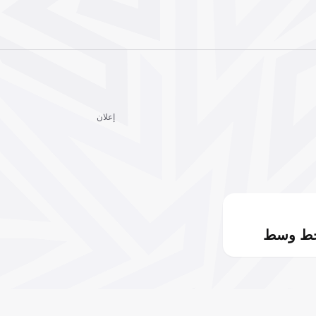
إعلان
خط وسط