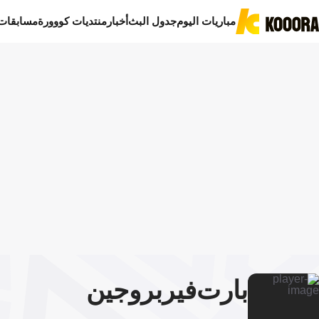
مباريات اليوم
جدول البث
أخبار
منتديات كووورة
مسابقات
بارت
فيربروجين