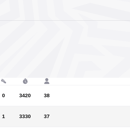
0
3420
38
0
3420
38
1
3330
37
0
1
0
3240
90
0
36
0
1