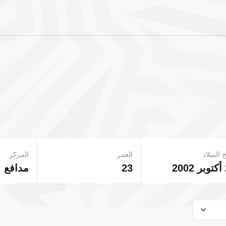
 الميلاد
العمر
المركز
2
23
مدافع