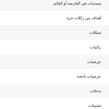
تسديدات في العارضة أو القائم
أهداف من ركلات حرة
تسللات
ركنيات
عرضيات
عرضيات ناجحة
تدخلات
تشتيتات