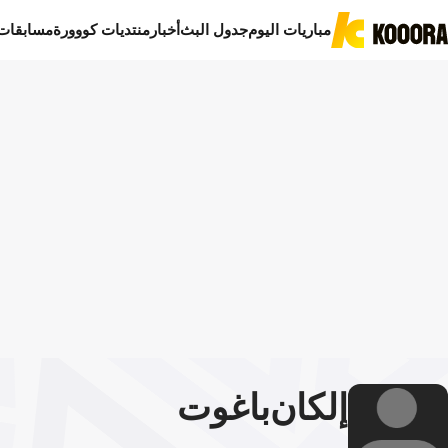
مباريات اليوم
جدول البث
أخبار
منتديات كووورة
مسابقات
إلكان
باغوت