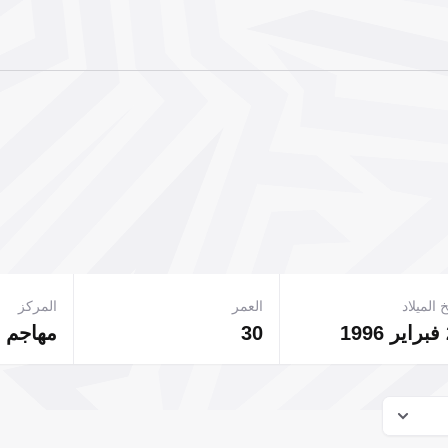
 الميلاد
العمر
المركز
1
30
مهاجم