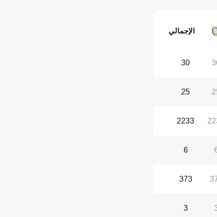
الإجمالي
30
3
25
2
2233
22
6
373
3
3