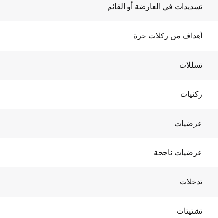
تسديدات في العارضة أو القائم
أهداف من ركلات حرة
تسللات
ركنيات
عرضيات
عرضيات ناجحة
تدخلات
تشتيتات