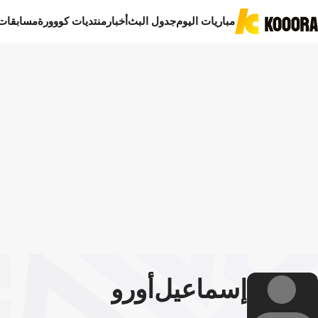
مباريات اليوم
جدول البث
أخبار
منتديات كووورة
مسابقات
إسماعيل
أورو