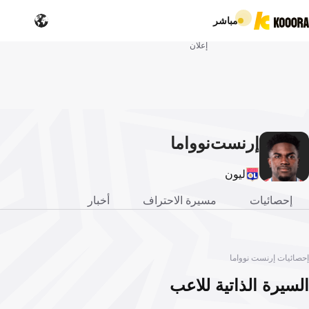
مباشر
إعلان
إرنست
نوواما
ليون
إحصائيات
مسيرة الاحتراف
أخبار
إحصائيات إرنست نوواما
السيرة الذاتية للاعب