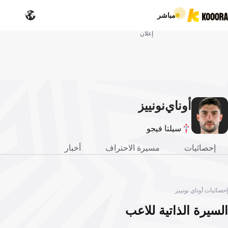
مباشر
إعلان
أوناي
نونييز
سيلتا فيجو
إحصائيات
مسيرة الاحتراف
أخبار
إحصائيات أوناي نونييز
السيرة الذاتية للاعب