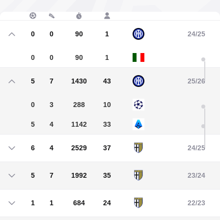
0
0
90
1
24/25
0
0
90
1
5
7
1430
43
25/26
0
3
288
10
5
4
1142
33
6
4
2529
37
24/25
6
4
2529
37
5
7
1992
35
23/24
5
7
1992
35
1
1
684
24
22/23
1
1
684
24