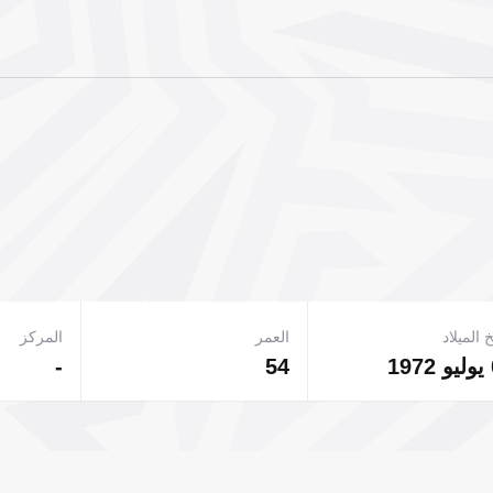
 الميلاد
العمر
المركز
-
54