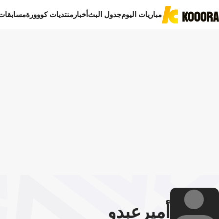
مباريات اليوم
جدول البث
أخبار
منتديات كووورة
مسابقات
أمير
عبدو