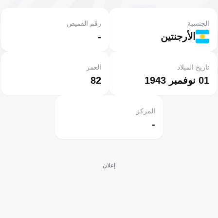
الجنسية
رقم القميص
الأرجنتين
-
تاريخ الميلاد
العمر
01 نوفمبر 1943
82
المركز
-
إعلان