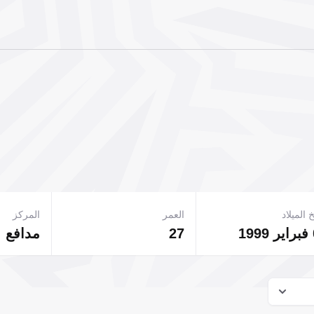
 الميلاد
العمر
المركز
1
27
مدافع