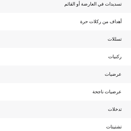
تسديدات في العارضة أو القائم
أهداف من ركلات حرة
تسللات
ركنيات
عرضيات
عرضيات ناجحة
تدخلات
تشتيتات