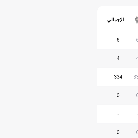
الإجمالي
6
4
334
3
0
-
0