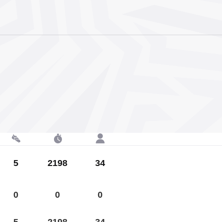
5
2198
34
0
0
0
5
2198
34