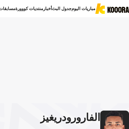
مباريات اليوم
جدول البث
أخبار
منتديات كووورة
مسابقات
الفارو
رودريغيز