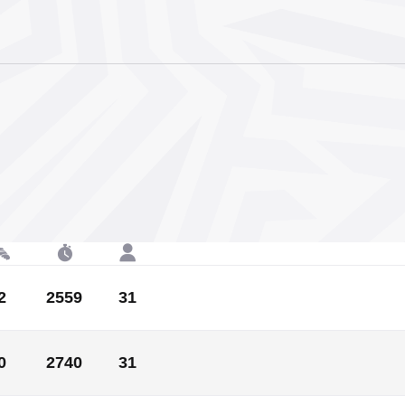
2
2559
31
2
2559
31
0
2740
31
0
2740
31