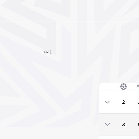
إعلان
2
2
3
3