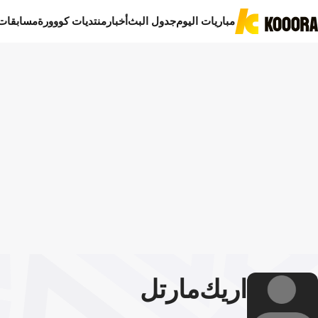
مباريات اليوم
جدول البث
أخبار
منتديات كووورة
مسابقات
اريك
مارتل