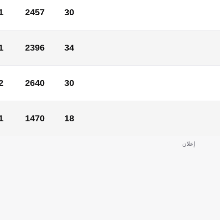
1
2457
30
1
2457
30
1
2396
34
0
1
2017
379
29
5
2
2640
30
2
2640
30
1
1470
18
1
1470
18
إعلان