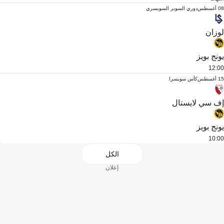
08 أغسطس
دوري السوبر السويسري
لوزان
يونج بويز
12:00
15 أغسطس
كأس سويسرا
إف سي لايستال
يونج بويز
10:00
الكل
إعلان