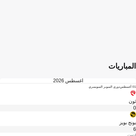
المباريات
أغسطس 2026
01 أغسطس
دوري السوبر السويسري
ثون
0
يونج بويز
6
انتهت