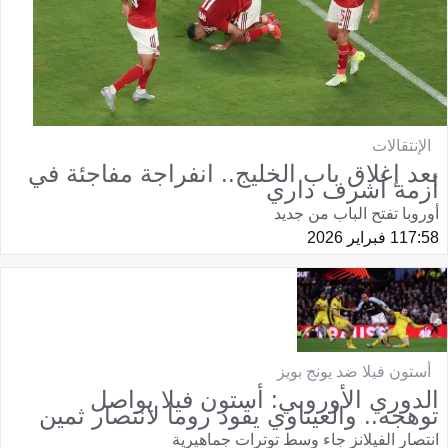
الإنتقالات
بعد إغلاق باب الخليج.. انفراجة مفاجئة في
أزمة أشرف داري
أوروبا تفتح الباب من جديد
17:58
1 فبراير 2026
أستون فيلا ضد يونج بويز
الدوري الأوروبي: أستون فيلا يواصل
توهجه.. والعيناوي يقود روما لانتصار ثمين
انتصار الفيلانز جاء وسط توترات جماهيرية