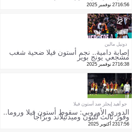
16:56
27 نوفمبر 2025
دونيل مالين
إصابة دامية.. نجم أستون فيلا ضحية شغب
مشجعي يونج بويز
16:38
27 نوفمبر 2025
جو آهيد إيجلز ضد أستون فيلا
الدوري الأوروبي: سقوط أستون فيلا وروما..
وفوز ثالث لليون وميدتيلاند وبراجا
17:56
23 أكتوبر 2025