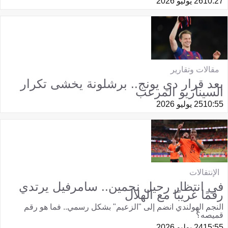
10:27
26 يوليو 2026
مقالات وتقارير
بعد قرار دي يونج.. برشلونة يخشى تكرار
السيناريو المرعب
10:55
25 يوليو 2026
الإنتقالات
في انتظار رحيل نجمين.. سامرفيل يرتدي
رقمًا غريبًا مع الهلال
النجم الهولندي انضم إلى "الزعيم" بشكل رسمي.. فما هو رقم
قميصه؟
15:55
24 يوليو 2026