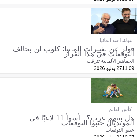
هولندا ضد ألمانيا
فولر عن تغييرات ألمانيا: كلوب لن يخالف
التوقعات في هذا القرار
الجماهير الألمانية تترقب
11:09
27 يوليو 2026
كأس العالم
هل بينهم عرب؟.. أسوأ 11 لاعبًا في
المونديال خيبوا التوقعات
خيبوا التوقعات