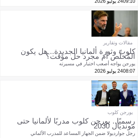
09:10
24 يوليو 2026
مقالات وتقارير
كلوب وثورة ألمانيا الجديدة.. هل يكون
المُخلِّص أم مجرد حل مؤقت؟
يورجن يواجه أصعب اختبار في مسيرته
08:07
24 يوليو 2026
يورجن كلوب
رسميًا.. يورجن كلوب مدربًا لألمانيا حتى
مونديال 2030
رجل جوارديولا ضمن الجهاز المساعد للمدرب الألماني