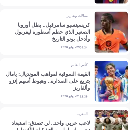
مقالات وتقارير
كريسينسيو سامرفيل.. بطل أوروبا
الصغير الذي حطم أسطورة ليفربول
وأدخل بونو التاريخ
23 يوليو 2026
04:34
كأس العالم
القيمة السوقية لمواهب المونديال: يامال
يتربع على الصدارة.. وهبوط أسهم إنزو
وألفاريز
21 يوليو 2026
12:39
المغرب
لاعب عربي واحد.. لن تصدق: استبعاد