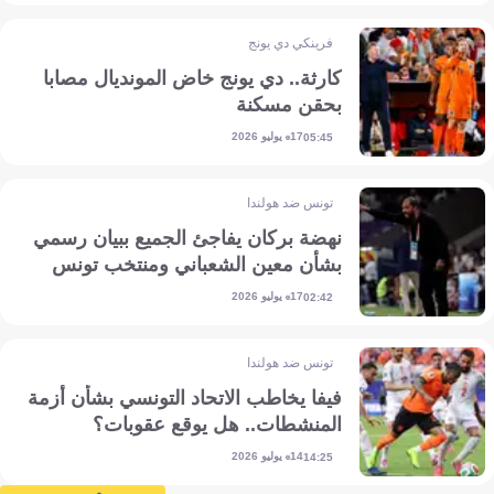
فرينكي دي يونج
كارثة.. دي يونج خاض المونديال مصابا
بحقن مسكنة
17 يوليو 2026
05:45
تونس ضد هولندا
نهضة بركان يفاجئ الجميع ببيان رسمي
بشأن معين الشعباني ومنتخب تونس
17 يوليو 2026
02:42
تونس ضد هولندا
فيفا يخاطب الاتحاد التونسي بشأن أزمة
المنشطات.. هل يوقع عقوبات؟
14 يوليو 2026
14:25