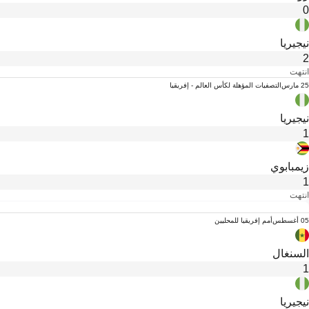
0
نيجيريا
2
انتهت
25 مارس
التصفيات المؤهلة لكأس العالم - إفريقيا
نيجيريا
1
زيمبابوي
1
انتهت
05 أغسطس
أمم إفريقيا للمحليين
السنغال
1
نيجيريا