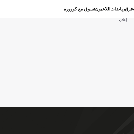
فرق
رياضات
اللاعبون
تسوق مع كووورة
إعلان