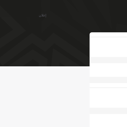
إعلان