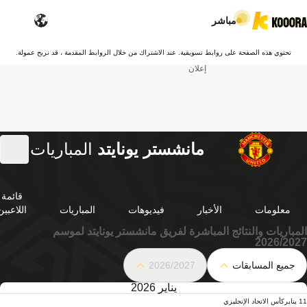
مباشر
تحتوي هذه الصفحة على روابط تسويقية. عند الاشتراك من خلال الروابط المقدمة ، قد نربح عمولة.
إعلان
مانشستر يونايتد
المباريات
قائمة
معلومات
الأخبار
فيديوهات
المباريات
اللاعبين
المباريات والنتائج المباشرة لفريق مانشستر يونايتد لموسم
2026/2027
جميع المسابقات
2026/2027
يناير 2026
11 يناير
كأس الاتحاد الإنجليزي