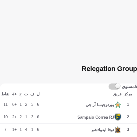
Relegation Group
المستوى
مركز
فريق
ل
ف
ت
خ
+/-
نقاط
11
+6
1
2
3
6
1
بورتوجيسا آر جي
10
+2
2
1
3
6
2
Sampaio Correa RJ
7
+1
1
4
1
6
3
نوفا ايغواتشو