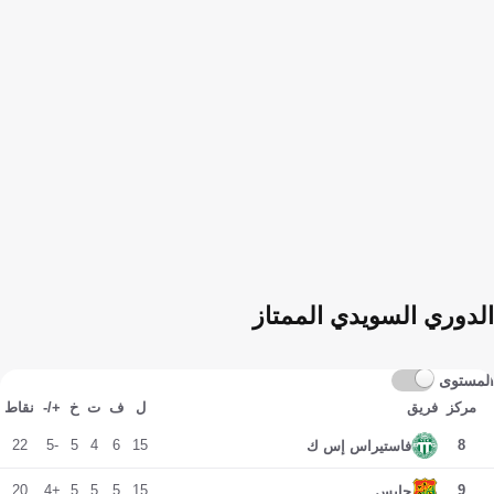
الدوري السويدي الممتاز
المستوى
مركز
فريق
ل
ف
ت
خ
+/-
نقاط
22
-5
5
4
6
15
8
فاستيراس إس ك
20
+4
5
5
5
15
9
جايس