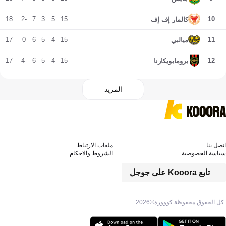
18
-2
7
3
5
15
10
كالمار إف إف
17
0
6
5
4
15
11
ميالبي
17
-4
6
5
4
15
12
برومابويكارنا
المزيد
اتصل بنا
ملفات الارتباط
سياسة الخصوصية
الشروط والاحكام
تابع Kooora على جوجل
كل الحقوق محفوظة كووورة©
2026