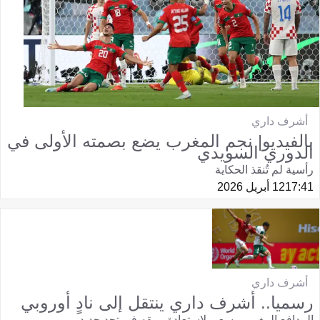
أشرف داري
بالفيديو| نجم المغرب يضع بصمته الأولى في
الدوري السويدي
رأسية لم تُنقذ الحكاية
17:41
12 أبريل 2026
أشرف داري
رسميا.. أشرف داري ينتقل إلى نادٍ أوروبي
المدافع المغربي يسعى لاستعادة بريقه في تحد جديد