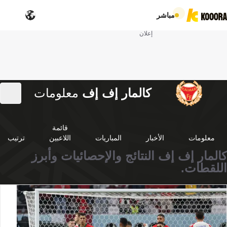
مباشر
إعلان
كالمار إف إف
معلومات
قائمة
معلومات
الأخبار
المباريات
اللاعبين
ترتيب
كالمار إف إف النتائج والإحصائيات وأبرز
اللقطات.