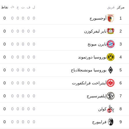
مركز
فريق
ل
ف
ت
خ
+/-
نقاط
1
أوجسبورج
0
0
0
0
0
0
2
باير ليفركوزن
0
0
0
0
0
0
3
بايرن ميونخ
0
0
0
0
0
0
4
بوروسيا دورتموند
0
0
0
0
0
0
5
بوروسيا مونشنجلادباخ
0
0
0
0
0
0
6
آينتراخت فرانكفورت
0
0
0
0
0
0
7
إيلفيرسبيرج
0
0
0
0
0
0
8
كولن
0
0
0
0
0
0
9
فرايبورج
0
0
0
0
0
0