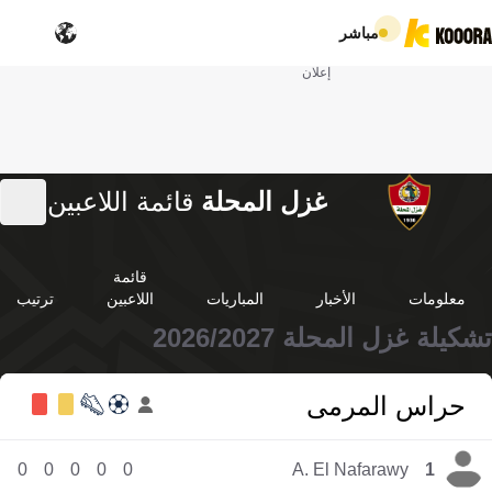
مباشر
إعلان
غزل المحلة
قائمة اللاعبين
قائمة
معلومات
الأخبار
المباريات
اللاعبين
ترتيب
تشكيلة غزل المحلة 2026/2027
حراس المرمى
0
0
0
0
0
A. El Nafarawy
1