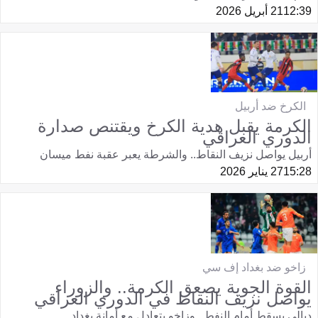
12:39
21 أبريل 2026
الكرخ ضد أربيل
الكرمة يقبل هدية الكرخ ويقتنص صدارة
الدوري العراقي
أربيل يواصل نزيف النقاط.. والشرطة يعبر عقبة نفط ميسان
15:28
27 يناير 2026
زاخو ضد بغداد إف سي
القوة الجوية يصعق الكرمة.. والزوراء
يواصل نزيف النقاط في الدوري العراقي
ديالي يسقط أمام النفط.. وزاخو يتعادل مع أمانة بغداد