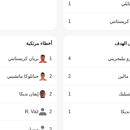
ايلي
1
كريستانتي
1
 الهدف
أخطاء مرتكبة
و بيليجريني
4
1
بريان كريستانتي
مالين
2
2
جيانلوكا مانشيني
يليك
1
2
إيفان نديكا
نديكا
1
2
R. Vaz
2
ويسلي