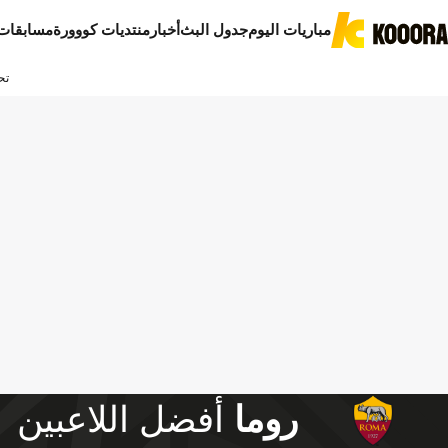
مباريات اليوم
جدول البث
أخبار
منتديات كووورة
مسابقات
تح
روما
أفضل اللاعبين