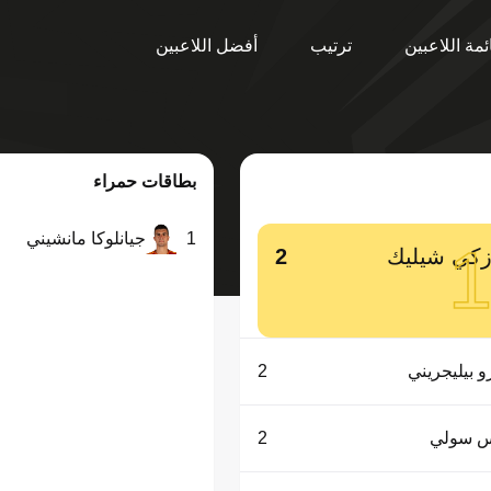
ئمة اللاعبين
ترتيب
أفضل اللاعبين
بطاقات حمراء
1
جيانلوكا مانشيني
كي شيليك
2
و بيليجريني
2
س سولي
2