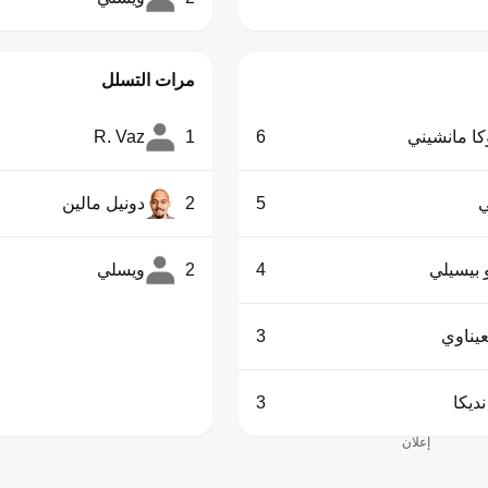
مرات التسلل
كا مانشيني
6
1
R. Vaz
5
2
دونيل مالين
 بيسيلي
4
2
ويسلي
عيناوي
3
نديكا
3
إعلان