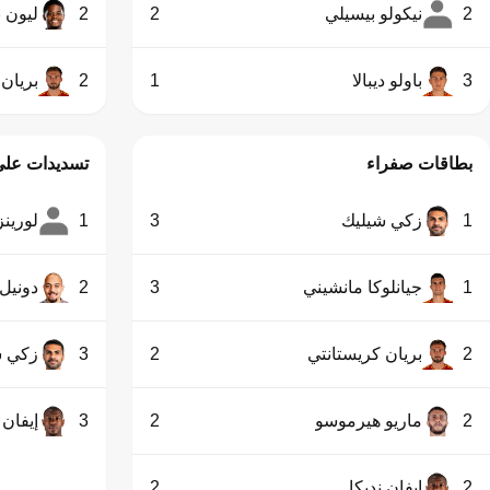
2
نيكولو بيسيلي
2
2
ليون ب
3
باولو ديبالا
1
2
بريان 
بطاقات صفراء
تسديدات على
1
زكي شيليك
3
1
لورينز
1
جيانلوكا مانشيني
3
2
دونيل 
2
بريان كريستانتي
2
3
زكي ش
2
ماريو هيرموسو
2
3
إيفان 
2
إيفان نديكا
2