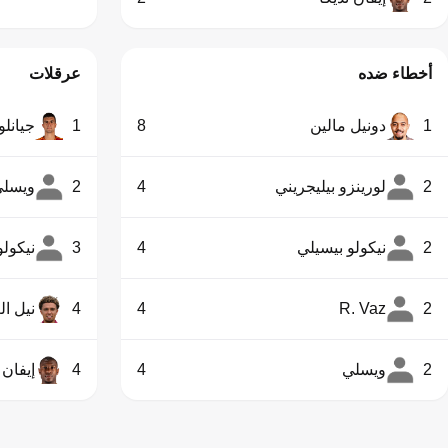
أخطاء ضده
عرقلات
1
دونيل مالين
8
1
جيانلو
2
لورينزو بيليجريني
4
2
ويسلي
2
نيكولو بيسيلي
4
3
نيكولو
2
R. Vaz
4
4
نيل ال
2
ويسلي
4
4
إيفان 