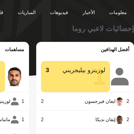
معلومات
الأخبار
فيديوهات
المباريات
قا
إحصائيات لاعبي روما
أفضل الهدافين
مساهمات
1
1
لورينزو بيليجريني
3
ز
2
ايفان فيرجسون
2
1
لورينز
2
إيفان نديكا
2
1
ماتيا