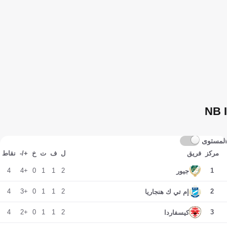
NB I
المستوى
مركز
فريق
ل
ف
ت
خ
+/-
نقاط
4
+4
0
1
1
2
1
جيور
4
+3
0
1
1
2
2
إم تي ك هنجاريا
4
+2
0
1
1
2
3
كيسفاردا