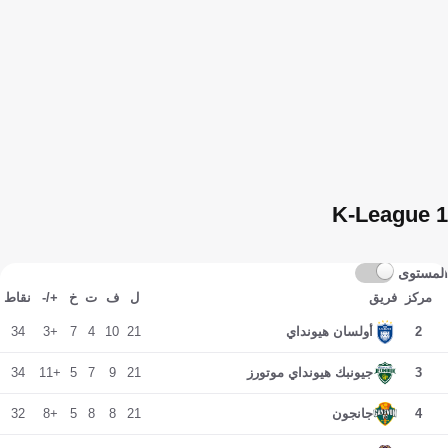
K-League 1
المستوى
مركز
فريق
ل
ف
ت
خ
+/-
نقاط
34
+3
7
4
10
21
2
أولسان هيونداي
34
+11
5
7
9
21
3
جيونبك هيونداي موتورز
32
+8
5
8
8
21
4
جانجون