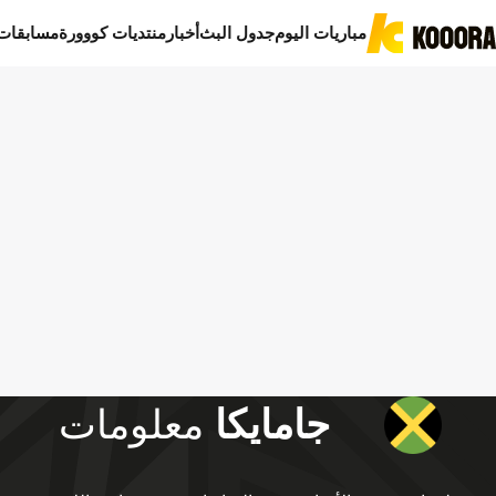
مباريات اليوم
جدول البث
أخبار
منتديات كووورة
مسابقات
جامايكا
معلومات