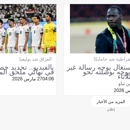
مقراطية ضد جامايكا
العراق ضد بوليفيا
نغال يوجه رسالة غير
بالفيديو.. تحديد خ
وجه بوصلته نحو
في نهائي ملحق الم
اثاء
04:06
27 مارس 2026
 ثياو
المزيد من الأخبار
إعلان