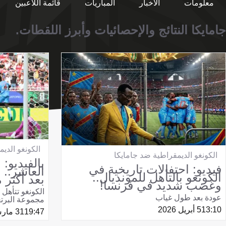
معلومات
الأخبار
المباريات
قائمة اللاعبين
جامايكا النتائج والإحصائيات وأبرز اللقطات.
الكونغو الدي
الكونغو الديمقراطية ضد جامايكا
بالفيديو:
فيديو: احتفالات تاريخية في
العاشر.. 
الكونغو بالتأهل للمونديال..
بعد أكثر
وغضب شديد في فرنسا!
عودة بعد طول غياب
مجموعة البرت
13:10
5 أبريل 2026
19:47
31 مارس 2026