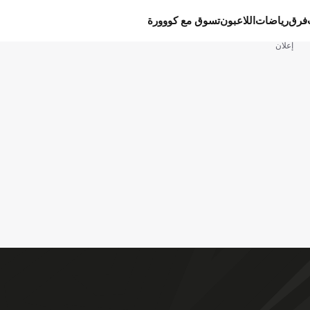
فرق
رياضات
اللاعبون
تسوق مع كووورة
إعلان