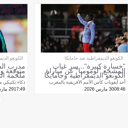
الكونغو الديمقراطية ضد جامايكا
الكونغو الدي
"خسارة كبيرة".. سر غياب
مدرب الس
المشجع "لومومبا" عن مباراة
متوقعة وي
الكونغو الديمقراطية وجامايكا
ملحمة الثل
أحد أيقونات كأس الأمم الأفريقية بالمغرب
ذكاء تكتيكي من
08:46
30 مارس 2026
17:49
29 مارس 2026