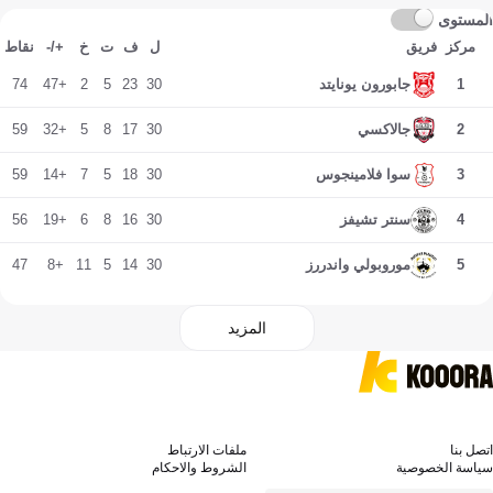
المستوى
مركز
فريق
ل
ف
ت
خ
+/-
نقاط
74
+47
2
5
23
30
1
جابورون يونايتد
59
+32
5
8
17
30
2
جالاكسي
59
+14
7
5
18
30
3
سوا فلامينجوس
56
+19
6
8
16
30
4
سنتر تشيفز
47
+8
11
5
14
30
5
موروبولي واندررز
المزيد
اتصل بنا
ملفات الارتباط
سياسة الخصوصية
الشروط والاحكام