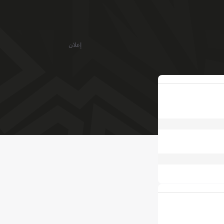
إعلان