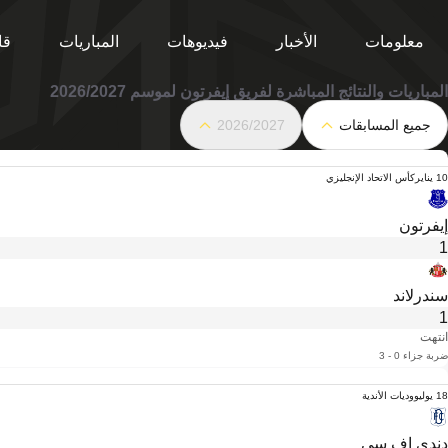
معلومات
الأخبار
فيديوهات
المباريات
قا
المباريات والنتائج المباشرة لفريق إيفرتون لموسم 2026/2027
جميع المسابقات
2026/2027
10 يناير
كأس الاتحاد الإنجليزي
إيفرتون
1
سندرلاند
1
انتهت
ضربة جزاء 0 - 3
18 يوليو
وديات الأندية
دندي إف سي