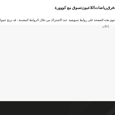
فرق
رياضات
اللاعبون
تسوق مع كووورة
توي هذه الصفحة على روابط تسويقية. عند الاشتراك من خلال الروابط المقدمة ، قد نربح عمولة
إعلان