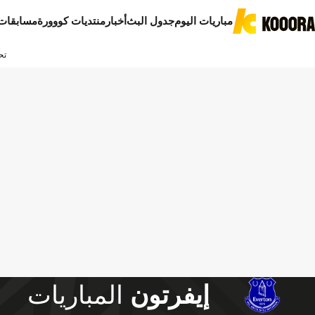
مباريات اليوم
جدول البث
أخبار
منتديات كووورة
مسابقات
تح
إيفرتون
المباريات