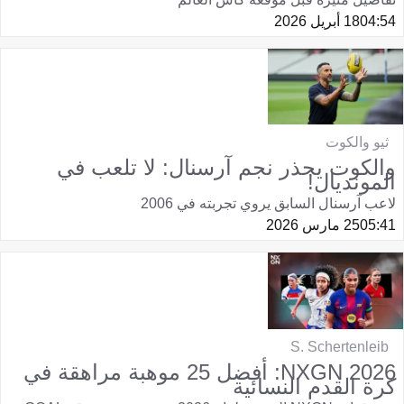
04:54
18 أبريل 2026
ثيو والكوت
والكوت يحذر نجم آرسنال: لا تلعب في
المونديال!
لاعب آرسنال السابق يروي تجربته في 2006
05:41
25 مارس 2026
S. Schertenleib
NXGN 2026: أفضل 25 موهبة مراهقة في
كرة القدم النسائية