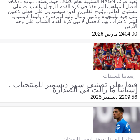
تعود قوائم NXGN السنوية لعام 2026، حيث يصنف موقع GOAL
أفضل المواهب المراهقة في كرة القدم للرجال والسيدات على
مستوى العالم، ويُتوج الفائزين الذين سيسيرون على خطى لاعبين
مثل جود بيلينجهام ولامين يامال ولينا أوبردورف وليندا كايسيدو،
ليتم الاعتراف بهم كأفضل لاعبي كرة القدم الشباب على وجه
الأرض.
04:00
24 مارس 2026
إسبانيا للسيدات
فيفا يعلن تصنيف شهر ديسمبر للمنتخبات..
إسبانيا ما زالت في الصدارة
09:56
22 ديسمبر 2025
إنجلترا للسيدات ضد الصين للسيدات