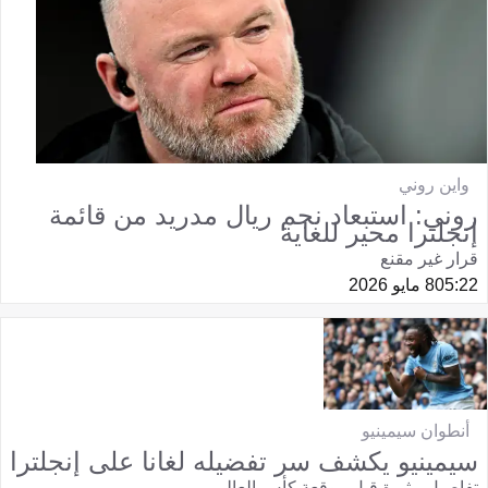
واين روني
روني: استبعاد نجم ريال مدريد من قائمة
إنجلترا محير للغاية
قرار غير مقنع
05:22
8 مايو 2026
أنطوان سيمينيو
سيمينيو يكشف سر تفضيله لغانا على إنجلترا
تفاصيل مثيرة قبل موقعة كأس العالم