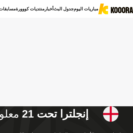
مباريات اليوم
جدول البث
أخبار
منتديات كووورة
مسابقات
إنجلترا تحت 21
معلو