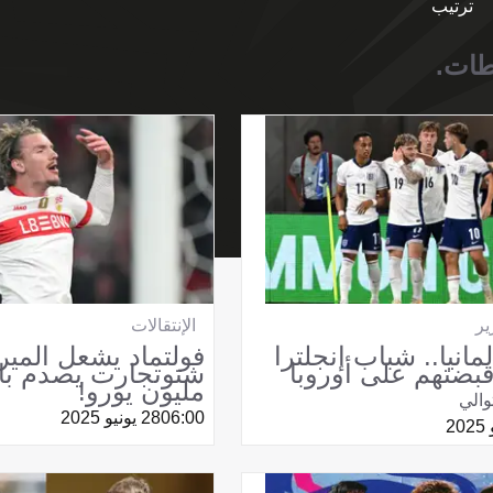
ترتيب
ير
الإنتقالات
مانيا.. شباب إنجلترا
فولتماد يشعل الميرك
بضتهم على أوروبا
مليون يورو!
توالي
06:00
28 يونيو 2025