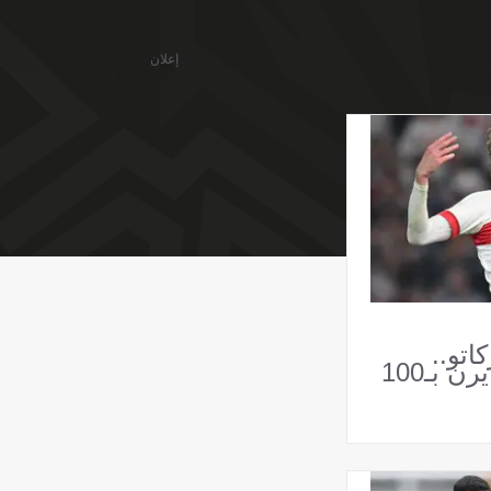
إعلان
اتو..
شتوتجارت يصدم بايرن بـ100