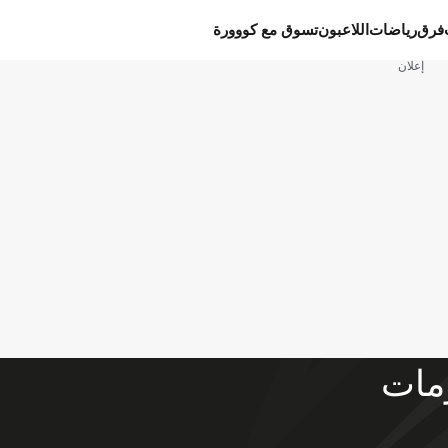
فرق
رياضات
اللاعبون
تسوق مع كووورة
إعلان
مات