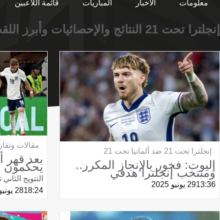
معلومات
الأخبار
المباريات
قائمة اللاعبين
إنجلترا تحت 21 النتائج والإحصائيات وأبرز اللقطات.
مقالات وتقار
إنجلترا تحت 21 ضد ألمانيا تحت 21
بعد قهر أل
إليوت: فخور بالإنجاز المكرر..
يحكمون ق
ومنتخب إنجلترا هدفي
التتويج الثاني 
13:36
29 يونيو 2025
18:24
28 يونيو 2025