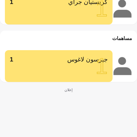
1
كريستيان جراي
1
مساهمات
1
جيرسون لاغوس
1
إعلان