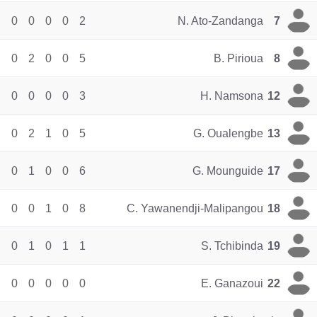
0
0
0
0
2
N. Ato-Zandanga
7
0
2
0
0
5
B. Pirioua
8
0
0
0
0
3
H. Namsona
12
0
2
1
0
5
G. Oualengbe
13
0
1
0
0
6
G. Mounguide
17
0
0
1
0
8
C. Yawanendji-Malipangou
18
0
1
0
1
1
S. Tchibinda
19
0
0
0
0
0
E. Ganazoui
22