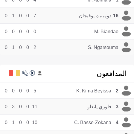
16
دومينيك يوفيجان
7
0
0
1
0
0
0
0
0
0
M. Biandao
0
1
0
0
2
S. Ngarsouma
المدافعون
0
0
0
0
5
K. Kima Beyissa
2
3
فلوري يانغاو
11
0
0
3
0
0
1
0
0
10
C. Basse-Zokana
4