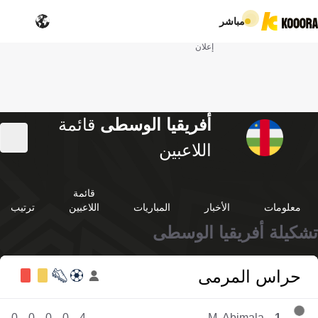
مباشر
إعلان
أفريقيا الوسطى
قائمة
اللاعبين
قائمة
معلومات
الأخبار
المباريات
اللاعبين
ترتيب
تشكيلة أفريقيا الوسطى
حراس المرمى
0
0
0
0
4
M. Abimala
1