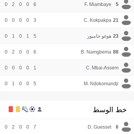
0
2
0
0
6
F. Miambaye
5
0
0
0
0
3
C. Kokpakpa
21
23
هوغو جامبور
5
1
0
1
0
0
2
0
0
6
B. Namgbema
88
0
0
0
0
1
C. Mbai-Assem
0
1
0
0
5
M. Ndokomandji
خط الوسط
0
2
0
0
7
D. Guesset
6