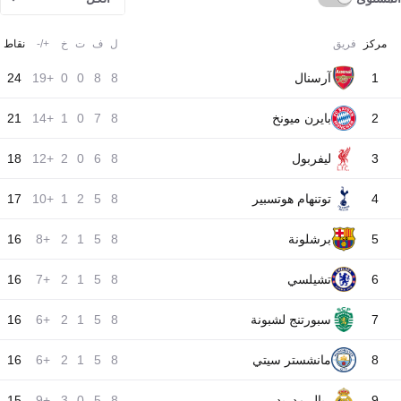
مركز
فريق
ل
ف
ت
خ
+/-
نقاط
1
آرسنال
8
8
0
0
+19
24
2
بايرن ميونخ
8
7
0
1
+14
21
3
ليفربول
8
6
0
2
+12
18
4
توتنهام هوتسبير
8
5
2
1
+10
17
5
برشلونة
8
5
1
2
+8
16
6
تشيلسي
8
5
1
2
+7
16
7
سبورتنج لشبونة
8
5
1
2
+6
16
8
مانشستر سيتي
8
5
1
2
+6
16
9
ريال مدريد
8
5
0
3
+9
15