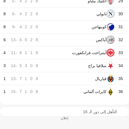
29
أتلتيك بيلباو
8
2
2
4
-5
8
30
نابولي
8
2
2
4
-6
8
31
كوبنهاجن
8
2
2
4
-9
8
32
أياكس
8
2
0
6
-13
6
33
آينتراخت فرانكفورت
8
1
1
6
-11
4
34
سلافيا براج
8
0
3
5
-14
3
35
فياريال
8
0
1
7
-13
1
36
كايرات ألماتي
8
0
1
7
-15
1
التأهل إلى دور الـ 16
إعلان