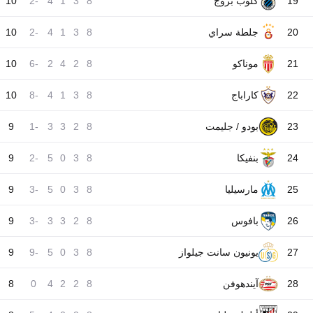
19
كلوب بروج
8
3
1
4
-2
10
20
جلطة سراي
8
3
1
4
-2
10
21
موناكو
8
2
4
2
-6
10
22
كاراباج
8
3
1
4
-8
10
23
بودو / جليمت
8
2
3
3
-1
9
24
بنفيكا
8
3
0
5
-2
9
25
مارسيليا
8
3
0
5
-3
9
26
بافوس
8
2
3
3
-3
9
27
يونيون سانت جيلواز
8
3
0
5
-9
9
28
آيندهوفن
8
2
2
4
0
8