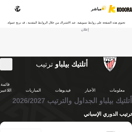
مباشر
تحتوي هذه الصفحة على روابط تسويقية. عند الاشتراك من خلال الروابط المقدمة ، قد نربح عمولة.
إعلان
أتلتيك بيلباو
ترتيب
قائمة
معلومات
الأخبار
فيديوهات
المباريات
اللاعبين
أتلتيك بيلباو الجداول والترتيب 2026/2027
ترتيب الدوري الإسباني