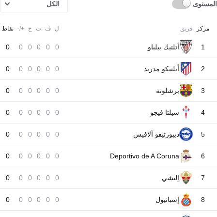
المستوى
الكل
مركز
فريق
ل
ف
ت
خ
+/-
نقاط
1
أتلتيك بيلباو
0
0
0
0
0
0
2
أتلتيكو مدريد
0
0
0
0
0
0
3
برشلونة
0
0
0
0
0
0
4
سيلتا فيجو
0
0
0
0
0
0
5
ديبورتيفو ألافيس
0
0
0
0
0
0
0
0
0
0
0
0
Deportivo de A Coruna
6
7
إلتشي
0
0
0
0
0
0
8
إسبانيول
0
0
0
0
0
0