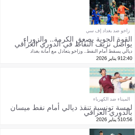
زاخو ضد بغداد إف سي
القوة الجوية يصعق الكرمة.. والزوراء
يواصل نزيف النقاط في الدوري العراقي
ديالي يسقط أمام النفط.. وزاخو يتعادل مع أمانة بغداد
12:40
9 يناير 2026
الميناء ضد الكهرباء
لمسة تونسية تنقذ ديالي أمام نفط ميسان
بالدوري العراقي
10:56
5 يناير 2026