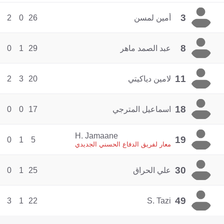
3
أمين لمسن
26
0
2
8
عبد الصمد ماهر
29
1
0
11
لامين دياكيتي
20
3
2
18
اسماعيل المترجي
17
0
0
H. Jamaane
19
0
1
5
معار لفريق الدفاع الحسني الجديدي
30
علي الحراق
25
1
0
49
3
1
22
S. Tazi