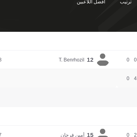
ترتيب
أفضل اللاعبين
12
8
T. Benrhozil
0
0
0
4
15
2
0
أمين فرحان
7