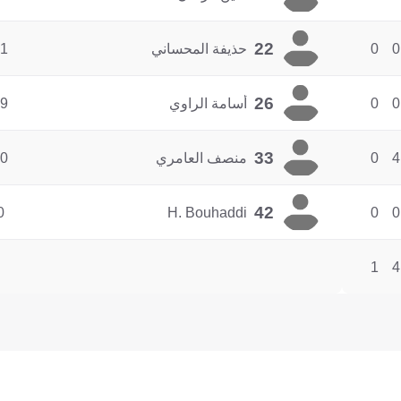
22
0
0
حذيفة المحساني
1
26
0
0
أسامة الراوي
9
33
4
0
منصف العامري
0
42
0
H. Bouhaddi
0
0
1
4