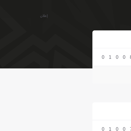
إعلان
0
1
0
0
0
1
0
0