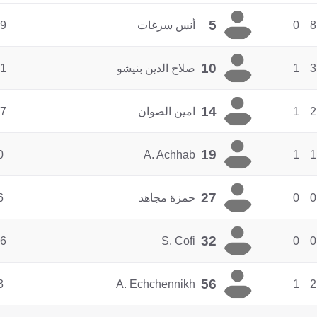
5
8
0
أنس سرغات
9
10
3
1
صلاح الدين بنيشو
1
14
2
1
امين الصوان
7
19
0
A. Achhab
1
1
27
0
0
حمزة مجاهد
6
32
6
S. Cofi
0
0
56
3
A. Echchennikh
1
2