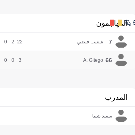
المهاجمون
7
شعيب فيضي
22
2
0
66
0
0
3
A. Gitego
المدرب
سعيد شيبا