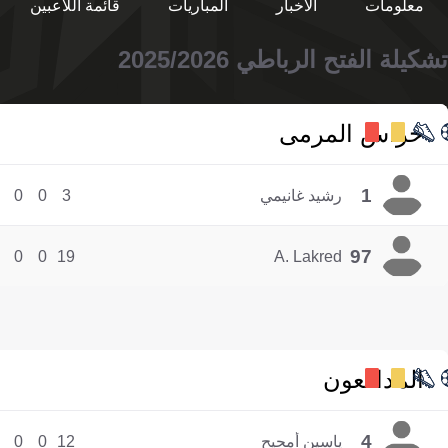
معلومات
الأخبار
المباريات
قائمة اللاعبين
تشكيلة الفتح الرباطي 2025/2026
حراس المرمى
1
رشيد غانيمي
3
0
0
97
0
0
19
A. Lakred
المدافعون
4
ياسين أمحيح
12
0
0