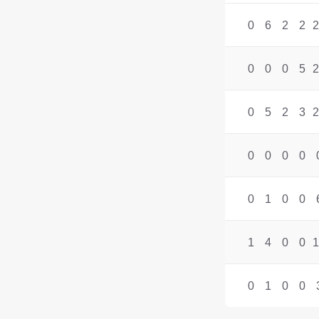
0
6
2
2
2
0
0
0
5
2
0
5
2
3
2
0
0
0
0
0
1
0
0
1
4
0
0
1
0
1
0
0