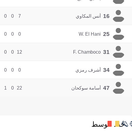
16
أنس المكاوي
7
0
0
25
0
0
0
W. El Hani
31
0
0
12
F. Chamboco
34
أشرف رمزي
0
0
0
47
أسامة سوكحان
22
0
1
خط الوسط