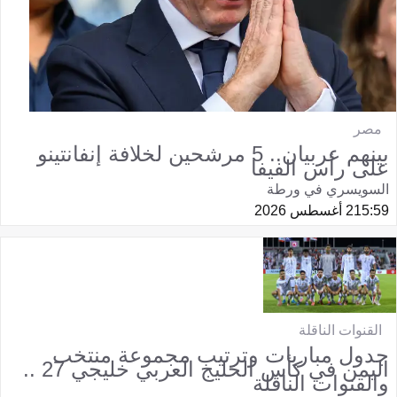
مصر
بينهم عربيان.. 5 مرشحين لخلافة إنفانتينو
على رأس الفيفا
السويسري في ورطة
15:59
2 أغسطس 2026
القنوات الناقلة
جدول مباريات وترتيب مجموعة منتخب
اليمن في كأس الخليج العربي خليجي 27 ..
والقنوات الناقلة